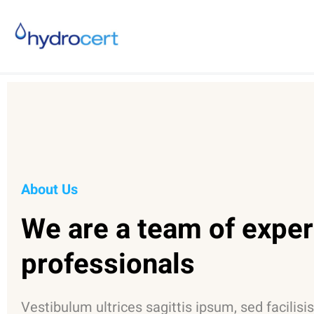
About Us
We are a team of expe
professionals
Vestibulum ultrices sagittis ipsum, sed facilisi