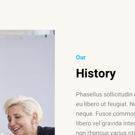
Our
History
Phasellus sollicitudin
eu libero ut feugiat. N
neque. Fusce commodo
libero vel gravida inte
non rhoncus varius nt