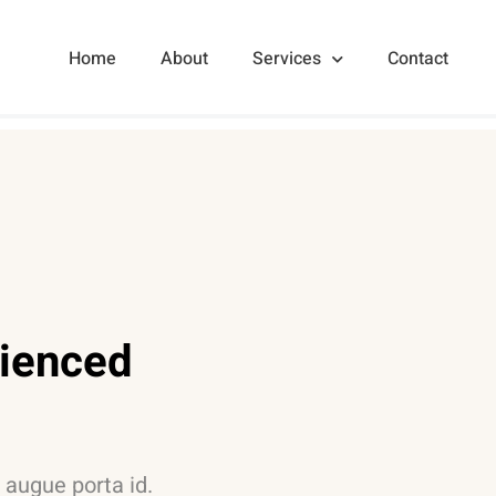
Home
About
Services
Contact
rienced
s augue porta id.